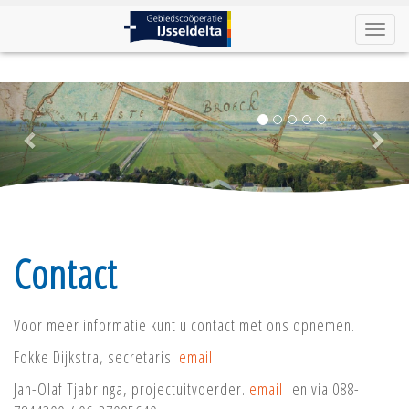
Toggle
naviga
Previous
Nex
Contact
Voor meer informatie kunt u contact met ons opnemen.
Fokke Dijkstra, secretaris.
email
Jan-Olaf Tjabringa, projectuitvoerder.
email
en via 088-