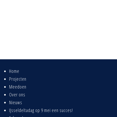
Home
Projecten
Meedoen
Over ons
Nieuws
IJsseldeltadag op 9 mei een succes!