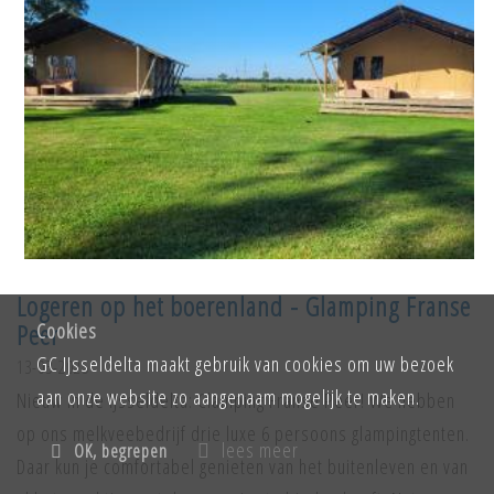
Logeren op het boerenland - Glamping Franse
Peer
Cookies
GC IJsseldelta maakt gebruik van cookies om uw bezoek
13-03-2025
aan onze website zo aangenaam mogelijk te maken.
Nieuw in de IJsseldelta: Clamping Franse Peer! We hebben
op ons melkveebedrijf drie luxe 6 persoons glampingtenten.
lees meer
OK, begrepen
Daar kun je comfortabel genieten van het buitenleven en van