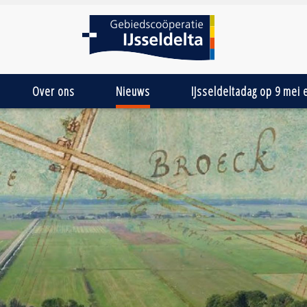
Over ons
Nieuws
IJsseldeltadag op 9 mei 