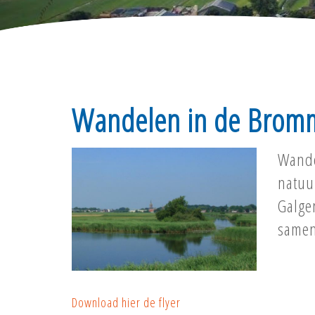
Wandelen in de Brom
Wande
natuur
Galge
samen
Download hier de flyer